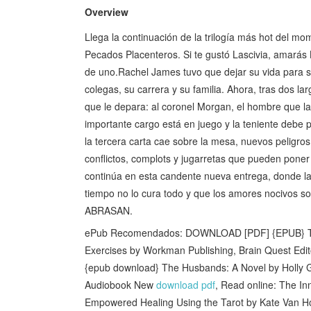
Overview
Llega la continuación de la trilogía más hot del m
Pecados Placenteros. Si te gustó Lascivia, amarás
de uno.Rachel James tuvo que dejar su vida para s
colegas, su carrera y su familia. Ahora, tras dos la
que le depara: al coronel Morgan, el hombre que la 
importante cargo está en juego y la teniente debe
la tercera carta cae sobre la mesa, nuevos peligros
conflictos, complots y jugarretas que pueden poner 
continúa en esta candente nueva entrega, donde la
tiempo no lo cura todo y que los amores nocivos 
ABRASAN.
ePub Recomendados: DOWNLOAD [PDF] {EPUB} The 
Exercises by Workman Publishing, Brain Quest Edi
{epub download} The Husbands: A Novel by Holly
Audiobook New
download pdf
, Read online: The I
Empowered Healing Using the Tarot by Kate Van 