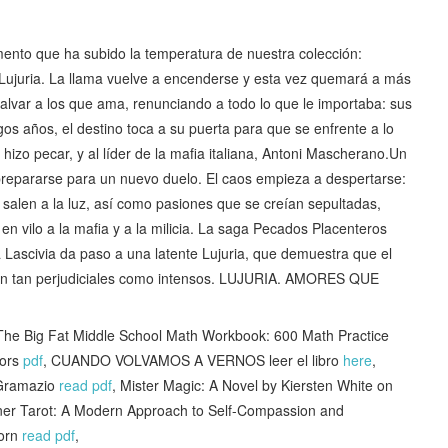
omento que ha subido la temperatura de nuestra colección:
 Lujuria. La llama vuelve a encenderse y esta vez quemará a más
alvar a los que ama, renunciando a todo lo que le importaba: sus
rgos años, el destino toca a su puerta para que se enfrente a lo
hizo pecar, y al líder de la mafia italiana, Antoni Mascherano.Un
 prepararse para un nuevo duelo. El caos empieza a despertarse:
 salen a la luz, así como pasiones que se creían sepultadas,
en vilo a la mafia y a la milicia. La saga Pecados Placenteros
 Lascivia da paso a una latente Lujuria, que demuestra que el
son tan perjudiciales como intensos. LUJURIA. AMORES QUE
Big Fat Middle School Math Workbook: 600 Math Practice
tors
pdf
, CUANDO VOLVAMOS A VERNOS leer el libro
here
,
 Gramazio
read pdf
, Mister Magic: A Novel by Kiersten White on
nner Tarot: A Modern Approach to Self-Compassion and
Horn
read pdf
,