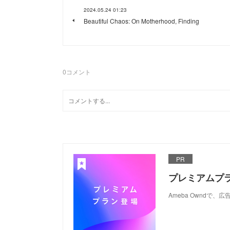
2024.05.24 01:23
Beautiful Chaos: On Motherhood, Finding
0
コメント
PR
プレミアムプ
Ameba Ownd